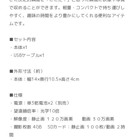
で収めることができます。軽量・コンパクトで持ち運びし
やすく、趣味の時間をより豊かにしてくれる便利なアイテ
ムです。
■セット内容
・本体×1
・USBケーブル×1
■外形寸法（約）
・本体：幅14×奥行10.5×高さ4cm
■仕様
・電源：単3乾電池×2（別売）
・望遠鏡倍率：光学10倍
・解像度：静止画 １２０万画素 動画 ３０万画素
・撮影枚数 4GB SDカード：静止画 １００枚/動画 ２時
間