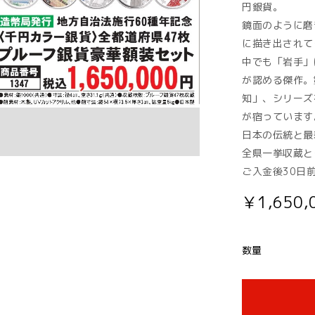
円銀貨。
鏡面のように磨
に描き出されて
中でも「岩手」
が認める傑作。
知」、シリーズ
が宿っています
日本の伝統と最
全県一挙収蔵と
ご入金後30日
￥1,650
数量