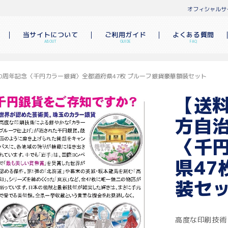
オフィシャルサ
当サイトについて
ご利用ガイド
よくある質問
ABOUT
GUIDE
FAQ
0周年記念〈千円カラー銀貨〉全都道府県47枚 プルーフ銀貨豪華額装セット
【送
方自治
〈千
県47
装セ
高度な印刷技術