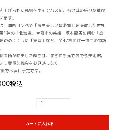
き上げられた純銀をキャンバスに、各地域の誇りが精緻
います。
は、国際コンペで「最も美しい貨幣賞」を受賞した世界
第1弾の「北海道」や幕末の英雄・坂本龍馬を刻む「高
を締めくくった「東京」など、全47枚に唯一無二の物語
。
新技術が結実した輝きは、まさに手元で愛でる美術館。
いう貴重な機会をお見逃しなく。
前後でお届け予定です。
,000税込
カートに入れる