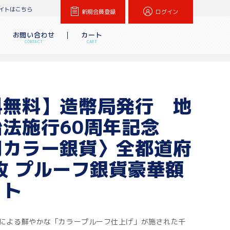
イトはこちら
新規会員登録
ログイン
お問い合わせ
カート
CONTACT
CART
料無料】造幣局発行 地
法施行60周年記念
円カラー銀貨〉全都道府
枚 プルーフ銀貨豪華額
ット
による鮮やかな「カラープルーフ仕上げ」が施された千