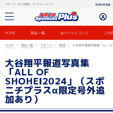
スポーツニッポン新聞社 オンラインショップ
新規会員登録
HOME
商品一覧
当サイトについて
ご利
HOME
商品一覧
スポーツ
野球
大谷翔平報道写真集「ALL OF
大谷翔平報道写真集
「ALL OF
SHOHEI2024」（スポ
ニチプラスα限定号外追
加あり）