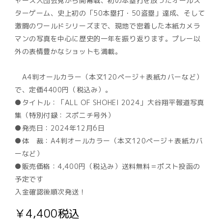
ャース入団会見から開幕戦、初の本塁打を放ったオールス
ターゲーム、史上初の「50本塁打・50盗塁」達成、そして
激闘のワールドシリーズまで、現地で密着した本紙カメラ
マンの写真を中心に歴史的一年を振り返ります。プレー以
外の表情豊かなショットも満載。
A4判オールカラー（本文120ページ＋表紙カバーなど）
で、定価4400円（税込み）。
●タイトル：「ALL OF SHOHEI 2024」大谷翔平報道写真
集（特別付録：スポニチ号外）
●発売日：2024年12月6日
●体 裁：A4判オールカラー（本文120ページ＋表紙カバ
ーなど）
●販売価格：4,400円（税込み）送料無料＝ポスト投函の
予定です
入金確認後順次発送！
￥4,400税込