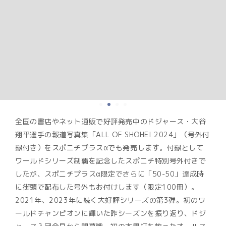
全国の書店やネット通販で好評発売中のドジャース・大谷
翔平選手の報道写真集「ALL OF SHOHEI 2024」（号外付
録付き）をスポニチプラスαでも発売します。付録として
ワールドシリーズ制覇を記念したスポニチ特別号外付きで
したが、スポニチプラスα限定でさらに「50-50」達成時
に街頭で配布した号外もお付けします（限定100冊）。
2021年、2023年に続く大好評シリーズの第3弾。初のワ
ールドチャンピオンに輝いた昨シーズンを振り返り、ドジ